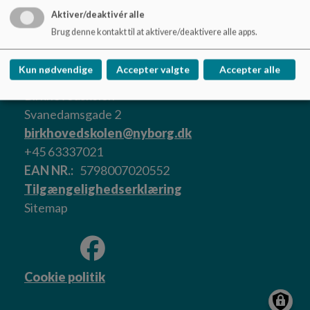
Aktiver/deaktivér alle
Brug denne kontakt til at aktivere/deaktivere alle apps.
Kun nødvendige
Accepter valgte
Accepter alle
Birkhovedskolen
Svanedamsgade 2
birkhovedskolen@nyborg.dk
+45 63337021
EAN NR.
5798007020552
Tilgængelighedserklæring
Sitemap
Cookie politik