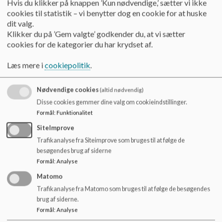
Hvis du klikker på knappen ’Kun nødvendige,’ sætter vi ikke
o
endnu stærkere evaluerings- og opfølgningskultur i
cookies til statistik – vi benytter dog en cookie for at huske
l
folkeskolen
dit valg.
d
Der er fokus på øgede muligheder for skoler og
Klikker du på ’Gem valgte’ godkender du, at vi sætter
e
kommuner at arbejde
på nye måder
, hvor dialog og
cookies for de kategorier du har krydset af.
t
samarbejde er i højsædet, og hvor dialogen og
samarbejdet er præget af tillid og engagement
Læs mere i
cookiepolitik
.
Hvordan:
Nødvendige cookies
(altid nødvendig)
Skoleudviklingssamtaler i Nyborg kommune foregår på den
Disse cookies gemmer dine valg om cookieindstillinger.
enkelte folkeskole og deltagere er skoleledelsen på skolen,
Formål
:
Funktionalitet
skolechefen samt konsulenter.
SiteImprove
Trafikanalyse fra Siteimprove som bruges til at følge de
Udviklingssamtalen tager udgangspunkt i en samtaleskabelon
besøgendes brug af siderne
som anvendes på alle skoler.
Formål
:
Analyse
Referat og aftaler:
Matomo
Trafikanalyse fra Matomo som bruges til at følge de besøgendes
Der udfærdiges et referat- og aftaledokument, som er udtryk
brug af siderne.
for de konkrete aftaler mellem den kommunale forvaltning og
Formål
:
Analyse
skolens ledelse.