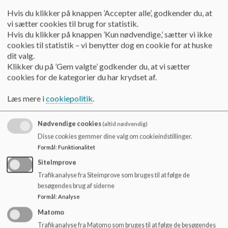
o
til fortsat at udforske musikken gennem livet, og forstå samt
Hvis du klikker på knappen ’Accepter alle’, godkender du, at
l
benytte musiklivet i samfundets mangeartede musiktilbud.
vi sætter cookies til brug for statistik.
d
Vi arbejder aktivt og skabende med musik. Musik er nemlig
Hvis du klikker på knappen ’Kun nødvendige,’ sætter vi ikke
e
med til at udvikle vores følelser, koncentration og motorik.
cookies til statistik – vi benytter dog en cookie for at huske
t
dit valg.
Klikker du på ’Gem valgte’ godkender du, at vi sætter
cookies for de kategorier du har krydset af.
Hvad lærer man:
Læs mere i
cookiepolitik
.
Vi vil undersøge musikkens udvikling gennem de sidste
mange år. Hvordan er musikken opstået og hvordan har
den senere udviklet sig gennem forskellige perioder. Vi vil
derfor undersøge musikken i det historiske perspektiv.
Nødvendige cookies
(altid nødvendig)
Disse cookies gemmer dine valg om cookieindstillinger.
Undervisningen vil være opdelt i temaer. Der kan fx være et
Formål
:
Funktionalitet
tema om jazz, en kendt komponist eller sanger,
romantikken osv. Til alle temaer vil der også være teori.
SiteImprove
Eleven skal derfor ikke forvente at spille musik hele tiden
Trafikanalyse fra Siteimprove som bruges til at følge de
og hver gang, der er valgfag på skemaet.
besøgendes brug af siderne
Nogle gange læser vi om et emne, ser en dokumentar, eller
Formål
:
Analyse
dykker ned i en kunstner. Denne del skal eleven være opsat
Matomo
på at gå lige så meget ind i som selve sammenspillet.
Trafikanalyse fra Matomo som bruges til at følge de besøgendes