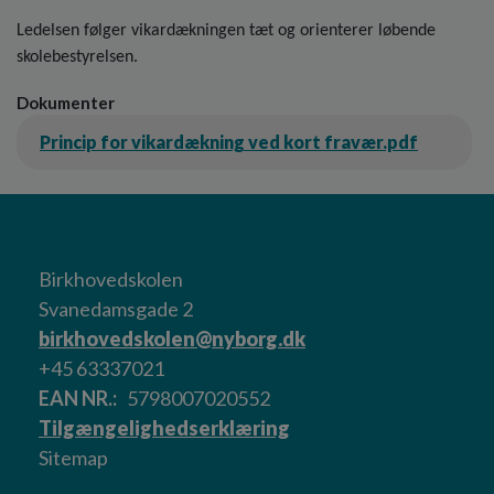
Ledelsen følger vikardækningen tæt og orienterer løbende
skolebestyrelsen.
Dokumenter
Princip for vikardækning ved kort fravær.pdf
Birkhovedskolen
Svanedamsgade 2
birkhovedskolen@nyborg.dk
+45 63337021
EAN NR.
5798007020552
Tilgængelighedserklæring
Sitemap