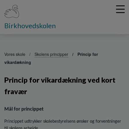
Birkhovedskolen
G
å
Vores skole
Skolens principper
Princip for
t
vikardækning
i
l
h
Princip for vikardækning ved kort
o
v
fravær
e
d
i
Mål for princippet
n
d
Princippet udtrykker skolebestyrelsens ønsker og forventninger
h
til skolens arbejde.