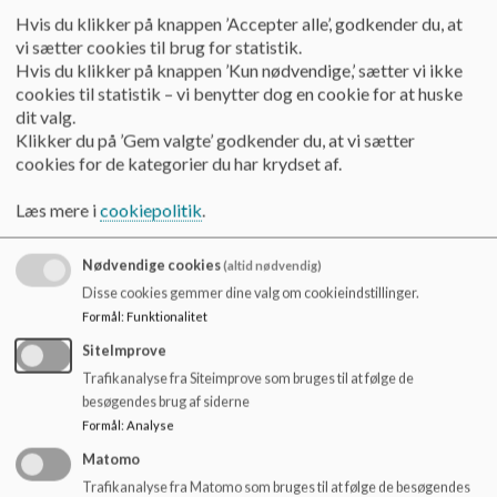
indflydelses på det pågældende personales planlagte
Hvis du klikker på knappen ’Accepter alle’, godkender du, at
arbejde
vi sætter cookies til brug for statistik.
Af uddannede eksterne lærere
Hvis du klikker på knappen ’Kun nødvendige,’ sætter vi ikke
cookies til statistik – vi benytter dog en cookie for at huske
Af ikke-læreruddannede vikarer
dit valg.
Klikker du på ’Gem valgte’ godkender du, at vi sætter
Den lærer der er fraværende – enten på grund af sygdom eller
cookies for de kategorier du har krydset af.
uddannelse/kursus – sørger så vidt muligt, at kvalificere
vikardækningen. Enten via konkrete undervisningsmaterialer
Læs mere i
cookiepolitik
.
eller henvisninger. Dette kommunikeres enten af den
fraværende eller vikardækkeren på skolens interne
Nødvendige cookies
(altid nødvendig)
kommunikationsplatform. Der skal til enhver tid tages højde for,
Disse cookies gemmer dine valg om cookieindstillinger.
at en lærer kan være så uarbejdsdygtig, at der ikke er kapacitet
Formål
:
Funktionalitet
til at sørge for undervisningsmateriale.
SiteImprove
Årgangsteamet er behjælpelig med at kvalificere
Trafikanalyse fra Siteimprove som bruges til at følge de
vikardækningen. Enten med konkrete materialer eller guidning
besøgendes brug af siderne
Formål
:
Analyse
af vikaren.
Matomo
Ledelsen følger op på kvaliteten af vikarernes arbejde og har
Trafikanalyse fra Matomo som bruges til at følge de besøgendes