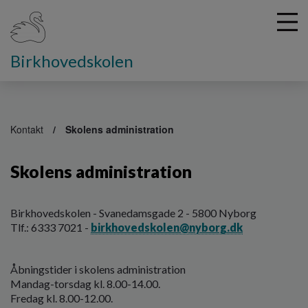
Birkhovedskolen
G
å
Kontakt
Skolens administration
t
i
Skolens administration
l
h
o
v
Birkhovedskolen - Svanedamsgade 2 - 5800 Nyborg
e
Tlf.: 6333 7021 -
birkhovedskolen@nyborg.dk
d
i
Åbningstider i skolens administration
n
Mandag-torsdag kl. 8.00-14.00.
d
Fredag kl. 8.00-12.00.
h