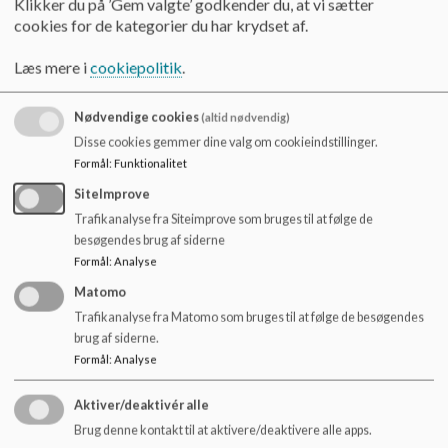
Klikker du på ’Gem valgte’ godkender du, at vi sætter
dk
cookies for de kategorier du har krydset af.
Læs mere i
cookiepolitik
.
Nødvendige cookies
(altid nødvendig)
Disse cookies gemmer dine valg om cookieindstillinger.
Formål
:
Funktionalitet
SiteImprove
Trafikanalyse fra Siteimprove som bruges til at følge de
besøgendes brug af siderne
Formål
:
Analyse
Matomo
Teknisk
Afdelingsleder
Sekretær
Trafikanalyse fra Matomo som bruges til at følge de besøgendes
serviceleder /
5.-9. årgang
Sandra Gramstrup
brug af siderne.
Pedel
Peter Due
Madsen
Jan Jensen
Formål
:
Analyse
Tlf.: 4032 9224
Tlf.: 6333 7021 /
Tlf.: 3054 1826
peteu@nyborg.
2372 8481
dk
sandm@nyborg.dk
Aktiver/deaktivér alle
Bo Hendriksen
Brug denne kontakt til at aktivere/deaktivere alle apps.
Tlf.: 2159 8329