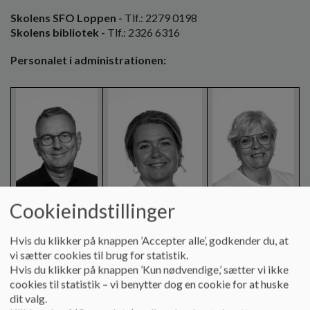
o
Skolens SFO Loppen -
Tlf.: 2279 0198
l
Skolens bibliotek -
Tlf.: 2326 6316
d
e
Personalet i administrationen:
t
Cookieindstillinger
Skoleleder
Afdelingsleder
Hvis du klikker på knappen ’Accepter alle’, godkender du, at
Lars Busk
0.-4. årgang +
Viceskoleleder
vi sætter cookies til brug for statistik.
Svendsen
SFO
Sine Kelly
Hvis du klikker på knappen ’Kun nødvendige,’ sætter vi ikke
Tlf.: 2943 3674
Dorte Engholm
Tlf.: 2166 3990
cookies til statistik – vi benytter dog en cookie for at huske
lbs@nyborg.dk
Tlf.: 6114 1458
sinee@nyborg.dk
dit valg.
dortp@nyborg.