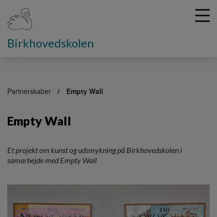
Birkhovedskolen
G
å
Partnerskaber
Empty Wall
t
i
Empty Wall
l
h
o
v
Et projekt om kunst og udsmykning på Birkhovedskolen i
e
samarbejde med Empty Wall
d
i
n
d
h