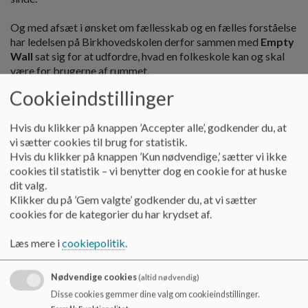
Og med afsæt i ønsket om fællesskab og en fælles forståelse
har ledelsen på Birkhovedskolen derfor sammen med
Empty
Wall
sat sig for at udfordre, hvad en folkeskole kan og skal
være for brugerne af rummet.
Cookieindstillinger
Empty Wall gør kunst tilgængelig for alle - og netop den
tilgængelighed vil vi gerne give videre her på
Birkhovedskolen.
Hvis du klikker på knappen ’Accepter alle’, godkender du, at
vi sætter cookies til brug for statistik.
Derfor har
Empty Wall nøje udvalgt en række kunsttryk og
Hvis du klikker på knappen ’Kun nødvendige,’ sætter vi ikke
plakater, som nu hænger rundt omkring på matriklen, hvor
cookies til statistik – vi benytter dog en cookie for at huske
alle der har deres gang på skolen kan nyde dem.
dit valg.
Klikker du på ’Gem valgte’ godkender du, at vi sætter
cookies for de kategorier du har krydset af.
Læs mere i
cookiepolitik
.
Nødvendige cookies
(altid nødvendig)
Disse cookies gemmer dine valg om cookieindstillinger.