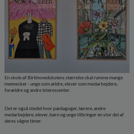
o
l
d
e
t
En skole af Birkhovedskolens størrelse skal rumme mange
mennesker - unge som ældre, elever som medarbejdere,
forældre og andre interessenter.
Det er også stedet hvor pædagoger, lærere, andre
medarbejdere, elever, børn og unge tilbringer en stor del af
deres vågne timer.