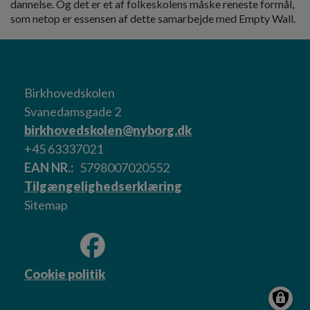
dannelse. Og det er et af folkeskolens måske reneste formål,
som netop er essensen af dette samarbejde med Empty Wall.
Birkhovedskolen
Svanedamsgade 2
birkhovedskolen@nyborg.dk
+45 63337021
EAN NR.
5798007020552
Tilgængelighedserklæring
Sitemap
Cookie politik