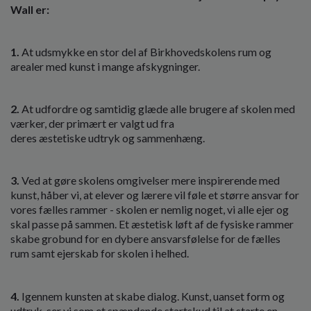
Wall er:
1.
At udsmykke en stor del af Birkhovedskolens rum og
arealer med kunst i mange afskygninger.
2.
At udfordre og samtidig glæde alle brugere af skolen med
værker, der primært er valgt ud fra
deres æstetiske udtryk og sammenhæng.
3.
Ved at gøre skolens omgivelser mere inspirerende med
kunst, håber vi, at elever og lærere vil føle et større ansvar for
vores fælles rammer - skolen er nemlig noget, vi alle ejer og
skal passe på sammen. Et æstetisk løft af de fysiske rammer
skabe grobund for en dybere ansvarsfølelse for de fælles
rum samt ejerskab for skolen i helhed.
4.
Igennem kunsten at skabe dialog. Kunst, uanset form og
udtryk, ser vi som et spændende startskud til at starte en