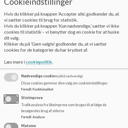
Cookieindstillinger
o
etableringen af en ny Motorik/Tarzanbane. Det lokale
l
erhvervsliv, der har støttet op om projektet har til gengæld
Hvis du klikker på knappen ’Accepter alle’, godkender du, at
d
fået en sponsorplads med visning som tak.
vi sætter cookies til brug for statistik.
e
Hvis du klikker på knappen ’Kun nødvendige,’ sætter vi ikke
t
AktivFrikvarter har stået for kontakten med
cookies til statistik – vi benytter dog en cookie for at huske
virksomhederne, og vi er meget glade for og stolte over at
dit valg.
så mange støtter op om børnene og deres mulige
Klikker du på ’Gem valgte’ godkender du, at vi sætter
aktiviteter i frikvartererne og i fritiden.
cookies for de kategorier du har krydset af.
I kan læse mere om
Aktivfrikvarter
lige
her,
hvis I vil vide
Læs mere i
cookiepolitik
.
mere om projektet.
Nødvendige cookies
(altid nødvendig)
Disse cookies gemmer dine valg om cookieindstillinger.
.
Læs også om den store indvielsesdag af banen
her
Formål
:
Funktionalitet
SiteImprove
Trafikanalyse fra Siteimprove som bruges til at følge de
besøgendes brug af siderne
Formål
:
Analyse
Matomo