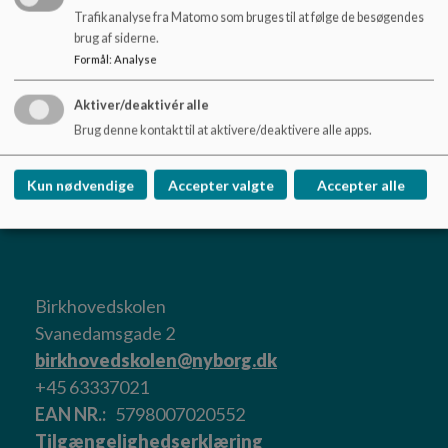
Trafikanalyse fra Matomo som bruges til at følge de besøgendes
brug af siderne.
Formål
:
Analyse
Aktiver/deaktivér alle
Brug denne kontakt til at aktivere/deaktivere alle apps.
Kun nødvendige
Accepter valgte
Accepter alle
Birkhovedskolen
Svanedamsgade 2
birkhovedskolen@nyborg.dk
+45 63337021
EAN NR.
5798007020552
Tilgængelighedserklæring