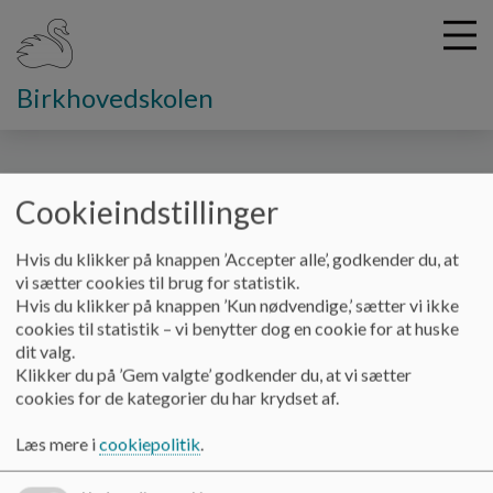
Birkhovedskolen
G
å
Cookieindstillinger
Pædagogik/undervisning
Valgfag
Friluftsliv
t
i
Hvis du klikker på knappen ’Accepter alle’, godkender du, at
Friluftsliv
l
vi sætter cookies til brug for statistik.
h
Hvis du klikker på knappen ’Kun nødvendige,’ sætter vi ikke
o
cookies til statistik – vi benytter dog en cookie for at huske
v
I dette valgfag oplever man naturen gennem friluftsliv!
dit valg.
e
Klikker du på ’Gem valgte’ godkender du, at vi sætter
Og i netop dette valgfag har eleverne og læreren god
d
cookies for de kategorier du har krydset af.
mulighed for at forme undervisningen sammen. Her skal man
i
blandt andet sove en nat i et shelter i efteråret, ligesom man
n
Læs mere i
cookiepolitik
.
også kommer på en tredages kanotur til foråret.
d
h