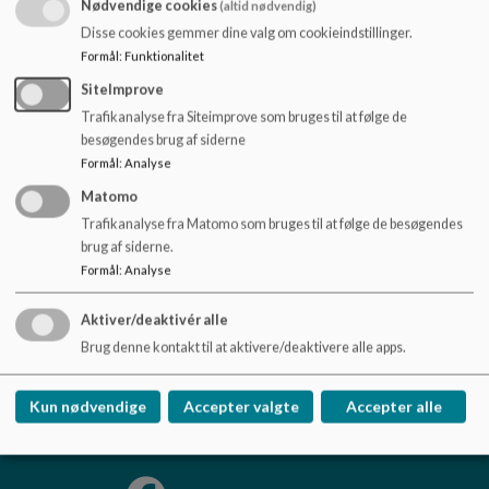
Mellem disse to ture skal valgfagsholdet udtænke og
Nødvendige cookies
o
(altid nødvendig)
udforske nye oplevelser sammen.
l
Disse cookies gemmer dine valg om cookieindstillinger.
d
Formål
:
Funktionalitet
For at deltage kræves det,
at man elsker at være udendørs og
e
SiteImprove
kan svømme 300 meter.
t
Trafikanalyse fra Siteimprove som bruges til at følge de
Dette valgfag har ingen eksamen.
besøgendes brug af siderne
Formål
:
Analyse
Matomo
Trafikanalyse fra Matomo som bruges til at følge de besøgendes
brug af siderne.
Birkhovedskolen
Formål
:
Analyse
Svanedamsgade 2
birkhovedskolen@nyborg.dk
Aktiver/deaktivér alle
+45 63337021
Brug denne kontakt til at aktivere/deaktivere alle apps.
EAN NR.
5798007020552
Tilgængelighedserklæring
Kun nødvendige
Accepter valgte
Accepter alle
Sitemap