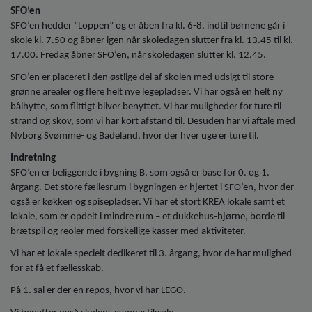
o
SFO’en
l
SFO’en hedder ”Loppen” og er åben fra kl. 6-8, indtil børnene går i
d
skole kl. 7.50 og åbner igen når skoledagen slutter fra kl. 13.45 til kl.
e
17.00. Fredag åbner SFO’en, når skoledagen slutter kl. 12.45.
t
SFO’en er placeret i den østlige del af skolen med udsigt til store
grønne arealer og flere helt nye legepladser. Vi har også en helt ny
bålhytte, som flittigt bliver benyttet. Vi har muligheder for ture til
strand og skov, som vi har kort afstand til. Desuden har vi aftale med
Nyborg Svømme- og Badeland, hvor der hver uge er ture til.
Indretning
SFO’en er beliggende i bygning B, som også er base for 0. og 1.
årgang. Det store fællesrum i bygningen er hjertet i SFO’en, hvor der
også er køkken og spisepladser. Vi har et stort KREA lokale samt et
lokale, som er opdelt i mindre rum – et dukkehus-hjørne, borde til
brætspil og reoler med forskellige kasser med aktiviteter.
Vi har et lokale specielt dedikeret til 3. årgang, hvor de har mulighed
for at få et fællesskab.
På 1. sal er der en repos, hvor vi har LEGO.