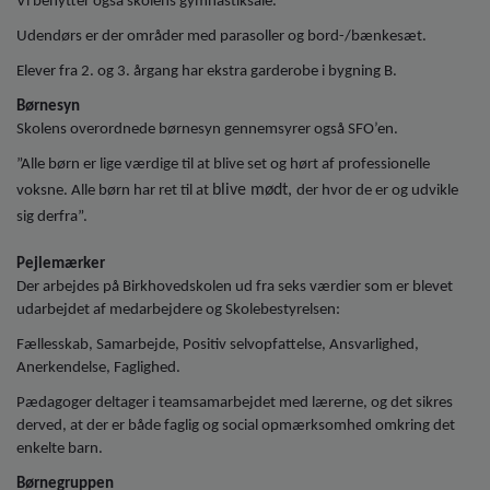
Vi benytter også skolens gymnastiksale.
Udendørs er der områder med parasoller og bord-/bænkesæt.
Elever fra 2. og 3. årgang har ekstra garderobe i bygning B.
Børnesyn
Skolens overordnede børnesyn gennemsyrer også SFO’en.
”Alle børn er lige værdige til at blive set og hørt af professionelle
blive mødt,
voksne. Alle børn har ret til at
der hvor de er og udvikle
sig derfra”.
Pejlemærker
Der arbejdes på Birkhovedskolen ud fra seks værdier som er blevet
udarbejdet af medarbejdere og Skolebestyrelsen:
Fællesskab, Samarbejde, Positiv selvopfattelse, Ansvarlighed,
Anerkendelse, Faglighed.
Pædagoger deltager i teamsamarbejdet med lærerne, og det sikres
derved, at der er både faglig og social opmærksomhed omkring det
enkelte barn.
Børnegruppen