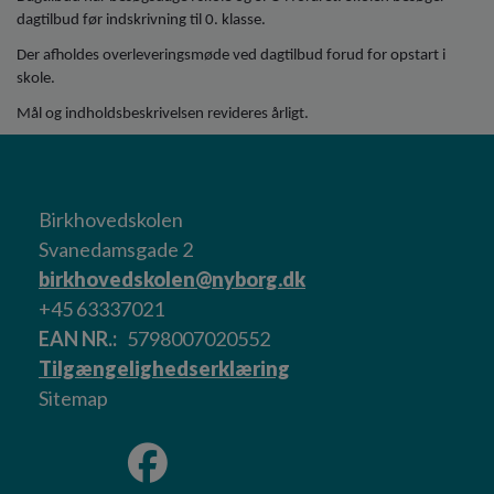
dagtilbud før indskrivning til 0. klasse.
Der afholdes overleveringsmøde ved dagtilbud forud for opstart i
skole.
Mål og indholdsbeskrivelsen revideres årligt.
Birkhovedskolen
Svanedamsgade 2
birkhovedskolen@nyborg.dk
+45 63337021
EAN NR.
5798007020552
Tilgængelighedserklæring
Sitemap