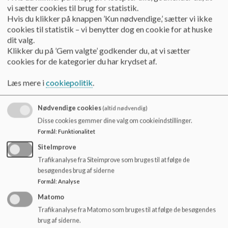
kontakt til en voksen ved konflikter.
vi sætter cookies til brug for statistik.
Det fælles pædagogiske grundlag
Hvis du klikker på knappen ’Kun nødvendige,’ sætter vi ikke
I Nyborg Kommunes Skole - dagtilbudspolitik er der beskrevet 5
cookies til statistik – vi benytter dog en cookie for at huske
elementer, der sammen danner grundlaget for, at vi i fællesskab kan
dit valg.
danne livsduelige børn.
Klikker du på ’Gem valgte’ godkender du, at vi sætter
cookies for de kategorier du har krydset af.
De 5 elementer er beskrevet herunder:
Inkluderende fællesskaber
Læs mere i
cookiepolitik
.
Vi understøtter inkluderende fællesskaber ved at:
Nødvendige cookies
(altid nødvendig)
Rammesætte aktiviteter, hvor der plads til forskellighed både med
Disse cookies gemmer dine valg om cookieindstillinger.
interesser og relationer.
Formål
:
Funktionalitet
Igangsætte lege, hvor vi er foran, ved siden af og bagved.
Lave grupper og aktiviteter med udgangspunkt i det enkelte barn.
SiteImprove
Have fokus på også at lave kønsopdelte fællesskaber.
Trafikanalyse fra Siteimprove som bruges til at følge de
Være opmærksomme på forudsigelighed og struktur.
besøgendes brug af siderne
Lave aktiviteter hvor børn mødes på tværs af årgange.
Formål
:
Analyse
Aktiviteter som samler årgangen.
Matomo
Trafikanalyse fra Matomo som bruges til at følge de besøgendes
Helhed og sammenhæng
brug af siderne.