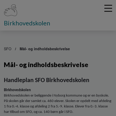
Birkhovedskolen
G
å
SFO
Mål- og indholdsbeskrivelse
t
i
Mål- og indholdsbeskrivelse
l
h
o
Handleplan SFO Birkhovedskolen
v
e
Birkhovedskolen
d
Birkhovedskolen er beliggende i Nyborg kommune og er en byskole.
i
På skolen går der samlet ca. 460 elever. Skolen er opdelt med afdeling
n
1 fra 0.-4. klasse og afdeling 2 fra 5.-9. klasse. Elever fra 0.-3. klasse
d
har tilbud om SFO, og ca. 140 børn går i SFO.
h