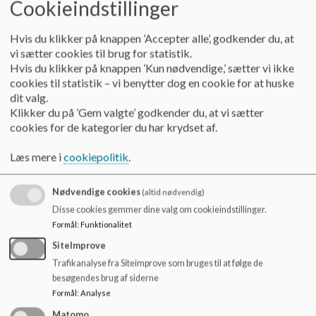
Cookieindstillinger
Hvis du klikker på knappen ’Accepter alle’, godkender du, at
vi sætter cookies til brug for statistik.
Hvis du klikker på knappen ’Kun nødvendige,’ sætter vi ikke
cookies til statistik – vi benytter dog en cookie for at huske
dit valg.
Klikker du på ’Gem valgte’ godkender du, at vi sætter
Hvad er Legepatruljen?
cookies for de kategorier du har krydset af.
Legepatruljen består helt lavpraktisk af elever fra 4.-7. klasse,
Læs mere i
cookiepolitik
.
der leger og faciliterer lege med de yngre skolebørn i
frikvartererne.
Nødvendige cookies
(altid nødvendig)
De større elever uddannes på et Legepatrulje-kursus, hvor de
Disse cookies gemmer dine valg om cookieindstillinger.
lærer at guide og forklare de forskellige lege, samtidig med
Formål
:
Funktionalitet
at de får en hel del praktisk viden og brugbare råd om,
hvordan man igangsætter og laver aktiviteterne med de små
SiteImprove
elever.
Trafikanalyse fra Siteimprove som bruges til at følge de
besøgendes brug af siderne
De bliver altså rollemodeller for de mindre børn.
Formål
:
Analyse
Matomo