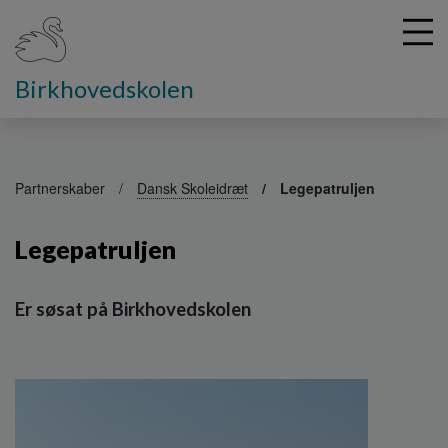
Birkhovedskolen
G
å
Partnerskaber
Dansk Skoleidræt
Legepatruljen
t
i
Legepatruljen
l
h
o
Er søsat på Birkhovedskolen
v
e
d
i
n
d
h