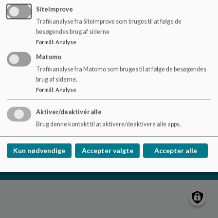
o
SiteImprove
Birkhovedskolen
l
Trafikanalyse fra Siteimprove som bruges til at følge de
d
Svanedamsgade 2
besøgendes brug af siderne
e
birkhovedskolen@nyborg.dk
Formål
:
Analyse
t
+45 63337021
Matomo
EAN NR.
5798007020552
Trafikanalyse fra Matomo som bruges til at følge de besøgendes
Tilgængelighedserklæring
brug af siderne.
Formål
:
Analyse
Sitemap
Aktiver/deaktivér alle
Brug denne kontakt til at aktivere/deaktivere alle apps.
Cookie politik
Kun nødvendige
Accepter valgte
Accepter alle