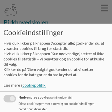
Birkhovedskolen
Cookieindstillinger
G
Hvis du klikker på knappen ’Accepter alle’, godkender du, at
å
Vores skole
Skolens principper
vi sætter cookies til brug for statistik.
t
Hvis du klikker på knappen ’Kun nødvendige,’ sætter vi ikke
i
cookies til statistik – vi benytter dog en cookie for at huske
Skolens Principper og politikker
l
dit valg.
h
Klikker du på ’Gem valgte’ godkender du, at vi sætter
o
cookies for de kategorier du har krydset af.
v
Principper og politikker for skolens virke vedtaget i
e
Skolebestyrelsen.
Læs mere i
cookiepolitik
.
d
Klik på det du ønsker at vide mere om til venstre.
i
Nødvendige cookies
n
(altid nødvendig)
d
Disse cookies gemmer dine valg om cookieindstillinger.
h
Formål
:
Funktionalitet