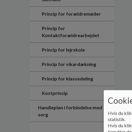
Princip for forældremøder
Princip for
Kontaktforældrearbejdet
Princip for lejrskole
Princip for vikardækning
Princip for klassedeling
Kostprincip
Cookie
Handleplan i forbindelse med
Hvis du klik
sorg
statistik.
Hvis du klik
benytter dog