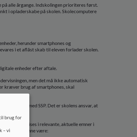
å alle årgange. Indskolingen prioriteres først.
nkt i opladerskabe på skolen. Skolecomputere
e enheder, herunder smartphones og
res i et aflåst skab til eleven forlader skolen.
gitale enheder efter aftale.
ndervisningen, men det må ikke automatisk
der kræver brug af smartphones, skal
. i samarbejde med SSP. Det er skolens ansvar, at
il brug for
kolen undervises i relevante, aktuelle emner i
k – vi
 i 2024/2025 kunne være: