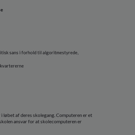
se
isk sans i forhold til algoritmestyrede,
ikvartererne
i løbet af deres skolegang. Computeren er et
olen ansvar for at skolecomputeren er