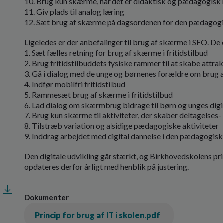
10. Brug kun skærme, når det er didaktisk og pædagogisk
11. Giv plads til analog læring
12. Sæt brug af skærme på dagsordenen for den pædagogi
Ligeledes er der anbefalinger til brug af skærme i SFO. De 
1. Sæt fælles retning for brug af skærme i fritidstilbud
2. Brug fritidstilbuddets fysiske rammer til at skabe attra
3. Gå i dialog med de unge og børnenes forældre om brug
4. Indfør mobilfri fritidstilbud
5. Rammesæt brug af skærme i fritidstilbud
6. Lad dialog om skærmbrug bidrage til børn og unges digi
7. Brug kun skærme til aktiviteter, der skaber deltagelses
8. Tilstræb variation og alsidige pædagogiske aktiviteter
9. Inddrag arbejdet med digital dannelse i den pædagogisk
Den digitale udvikling går stærkt, og Birkhovedskolens prin
opdateres derfor årligt med henblik på justering.
Dokumenter
Princip for brug af IT i skolen.pdf