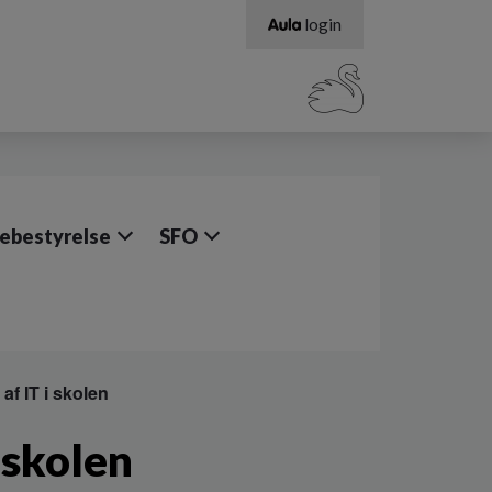
login
lebestyrelse
SFO
af IT i skolen
i skolen