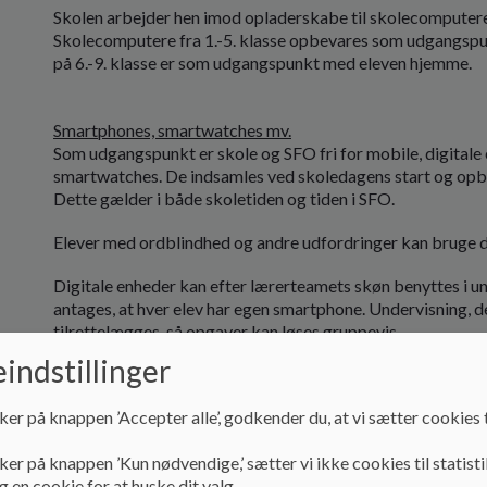
Skolen arbejder hen imod opladerskabe til skolecomputere p
Skolecomputere fra 1.-5. klasse opbevares som udgangspu
på 6.-9. klasse er som udgangspunkt med eleven hjemme.
Smartphones, smartwatches mv.
Som udgangspunkt er skole og SFO fri for mobile, digital
smartwatches. De indsamles ved skoledagens start og opbeva
Dette gælder i både skoletiden og tiden i SFO.
Elever med ordblindhed og andre udfordringer kan bruge di
Digitale enheder kan efter lærerteamets skøn benyttes i u
antages, at hver elev har egen smartphone. Undervisning, 
tilrettelægges, så opgaver kan løses gruppevis.
indstillinger
Eleverne undervises i digital dannelse på alle årgange – evt
lærerne klædes på til at kunne vejlede eleverne.
ker på knappen ’Accepter alle’, godkender du, at vi sætter cookies t
Den enkelte årgang skal i løbet af skoletiden på Birkhoveds
ker på knappen ’Kun nødvendige,’ sætter vi ikke cookies til statisti
forhold til digital dannelse - et udvalg af relevante emner
 en cookie for at huske dit valg.