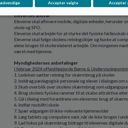
nødvendige
Accepter valgte
Accepter 
som der aftales alkohol- og festregler på relevante årgang
Elevernes ansvar
Eleverne skal aflevere mobile, digitale enheder, herunder
skole og SFO.
Eleverne skal arbejde for at styrke det fysiske fællesskab 
Eleverne skal følge skolens retningslinjer og huske at comp
alene bruges til skolerelateret arbejde. Om morgenen mød
været med hjemme.
Myndighedernes anbefalinger
I februar 2024 offentliggjorde Børne & Undervisningsminist
1. Ledelsen sætter retning for skærmbrug på skolen
2. Inddrag pædagogisk personale og elever i dialogen o
3. Skab overblik over skolens skærmbrug som udgangspun
4. Brug skolens fysiske rammer til at skabe attraktive alt
5. Gå i dialog med forældrene om elevernes brug af skærm
6. Indfør mobilfri skole
7. Spær adgangen til ikke-relevante hjemmesider
8. Læg tablets og computere væk, når de ikke bruges i und
9. Lad fokus på skærmbrug bidrage til elevernes digitale d