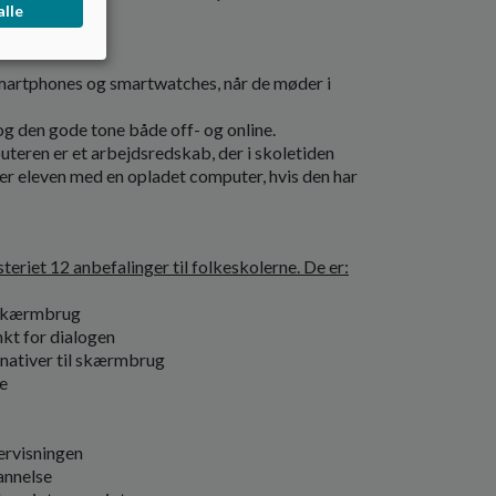
alle
e.
 smartphones og smartwatches, når de møder i
og den gode tone både off- og online.
uteren er et arbejdsredskab, der i skoletiden
er eleven med en opladet computer, hvis den har
eriet 12 anbefalinger til folkeskolerne. De er:
m skærmbrug
kt for dialogen
ernativer til skærmbrug
e
ervisningen
annelse