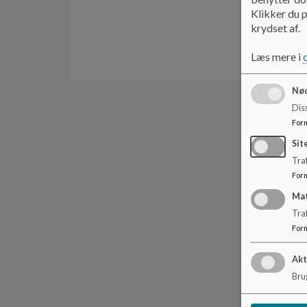
Klikker du p
krydset af.
Læs mere i
Nød
Dis
For
Sit
Traf
For
Ma
Tra
For
Akt
Brug