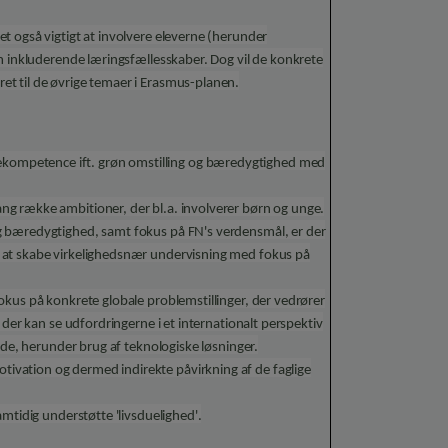
t også vigtigt at involvere eleverne (herunder
om inkluderende læringsfællesskaber. Dog vil de konkrete
t til de øvrige temaer i Erasmus-planen.
ompetence ift. grøn omstilling og bæredygtighed med
g række ambitioner, der bl.a. involverer børn og unge.
g bæredygtighed, samt fokus på FN's verdensmål, er der
 at skabe virkelighedsnær undervisning med fokus på
okus på konkrete globale problemstillinger, der vedrører
 der kan se udfordringerne i et internationalt perspektiv
jde, herunder brug af teknologiske løsninger.
vation og dermed indirekte påvirkning af de faglige
mtidig understøtte 'livsduelighed'.