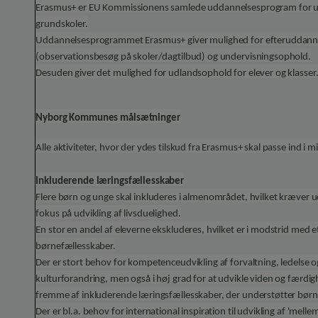
Erasmus+ er EU Kommissionens samlede uddannelsesprogram for udd
grundskoler.
Uddannelsesprogrammet Erasmus+ giver mulighed for efteruddannel
(observationsbesøg på skoler/dagtilbud) og undervisningsophold.
Desuden giver det mulighed for udlandsophold for elever og klasser. 
Nyborg Kommunes målsætninger
Alle aktiviteter, hvor der ydes tilskud fra Erasmus+ skal passe ind i
Inkluderende læringsfællesskaber
Flere børn og unge skal inkluderes i almenområdet, hvilket kræver ud
fokus på udvikling af livsduelighed.
En stor en andel af eleverne ekskluderes, hvilket er i modstrid med 
børnefællesskaber.
Der er stort behov for kompetenceudvikling af forvaltning, ledelse 
kulturforandring, men også i høj grad for at udvikle viden og færdig
fremme af inkluderende læringsfællesskaber, der understøtter børn o
Der er bl.a. behov for international inspiration til udvikling af 'mell