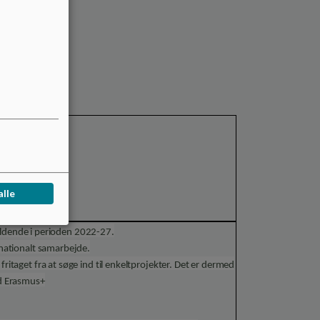
reditering
alle
dende i perioden 2022-27.
ernationalt samarbejde.
fritaget fra at søge ind til enkeltprojekter. Det er dermed
d Erasmus+