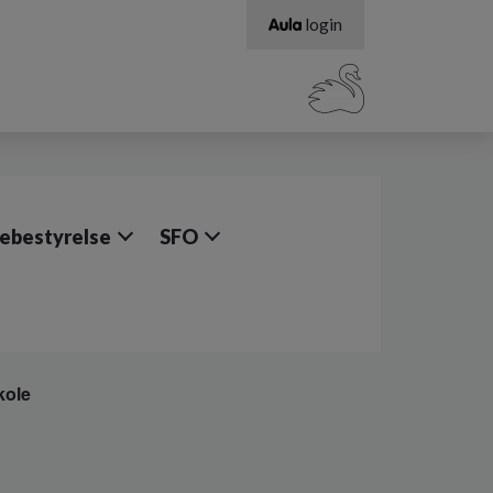
login
lebestyrelse
SFO
kole