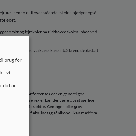
lejrure i henhold til ovenstående. Skolen hjælper også
forløbet.
ligger omkring lejrskoler på Birkhovedskolen, både ved
aring til lejrture via klassekasser både ved skolestart i
il brug for
k – vi
r du har
ovedskolen.
Derfor forventes der en generel god
kter. Ud over disse regler kan der være opsat særlige
t ud til elever og forældre. Gentagen eller grov
r god opførsel, f.eks. indtag af alkohol, kan medføre
ing.