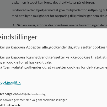
væk, men i stedet kan bruge det til aktiviteter på lejrturen.
Birkhovedskolen hjælper med at give muligheder for indtjening til 
med at tilbyde muligheder for opsparing til lejrskoler gennem skole
Skolen sikrer, at forældre orienteres om de forventninger, der 
skolestart i 0. klasse samt løbende gennem skoletiden
indstillinger
Skolen sikrer, at forældrene orienteres om mulighederne for opsp
0. klasse samt løbende gennem skoletiden
ker på knappen ’Accepter alle’, godkender du, at vi sætter cookies t
ker på knappen ’Kun nødvendige,’ sætter vi ikke cookies til statisti
 en cookie for at huske dit valg.
å ’Gem valgte’ godkender du, at vi sætter cookies for de kategorie
Regler ude af huset:
På lejrskoler og ture ude af huset repræsenterer deltagerne Birkh
opførsel af alle. Skolens ordensregler gælder også på disse tidspun
cookiepolitik
.
regler under hensyn til rejsens karakter. Disse regler meldes tydelig
overtrædelse af de gældende ordensregler eller udmeldte normer fo
vendige cookies
(altid nødvendig)
hjemsendelse. En eventuel hjemsendelse sker på forældrenes regn
se cookies gemmer dine valg om cookieindstillinger.
mål
:
Funktionalitet