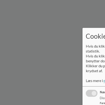
Cookie
Hvis du klik
statistik.
Hvis du klik
benytter dog
Klikker du p
krydset af.
Læs mere i
Nød
Dis
For