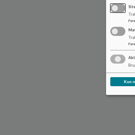
Sit
Traf
For
Ma
Tra
For
Akt
Brug
Kun 