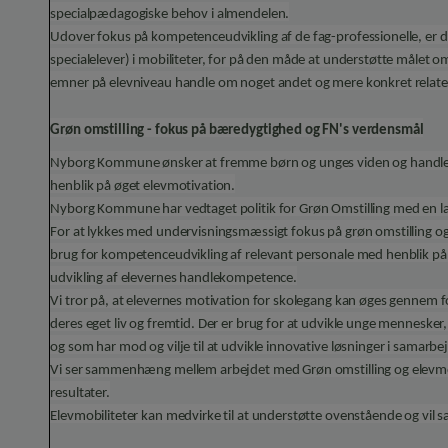
specialpædagogiske behov i almendelen.
Udover fokus på kompetenceudvikling af de fag-professionelle, er de
specialelever) i mobiliteter, for på den måde at understøtte målet 
emner på elevniveau handle om noget andet og mere konkret relatere
Grøn omstilling - fokus på bæredygtighed og FN's verdensmål
Nyborg Kommune ønsker at fremme børn og unges viden og handlek
henblik på øget elevmotivation.
Nyborg Kommune har vedtaget politik for Grøn Omstilling med en lan
For at lykkes med undervisningsmæssigt fokus på grøn omstilling o
brug for kompetenceudvikling af relevant personale med henblik på
udvikling af elevernes handlekompetence.
Vi tror på, at elevernes motivation for skolegang kan øges gennem f
deres eget liv og fremtid. Der er brug for at udvikle unge mennesker,
og som har mod og vilje til at udvikle innovative løsninger i samarbe
Vi ser sammenhæng mellem arbejdet med Grøn omstilling og elevmoti
resultater.
Elevmobiliteter kan medvirke til at understøtte ovenstående og vil sa