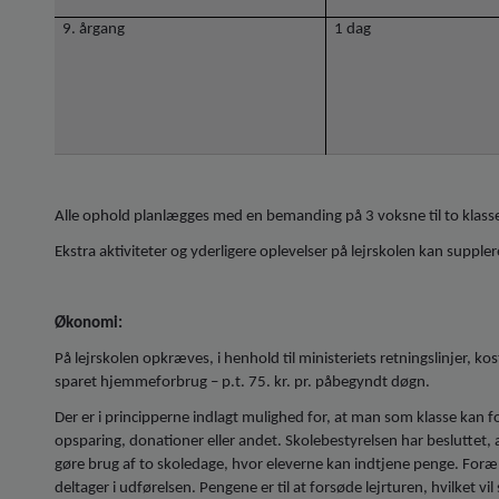
9. årgang
1 dag
Alle ophold planlægges med en bemanding på 3 voksne til to klasser. 
Ekstra aktiviteter og yderligere oplevelser på lejrskolen kan supple
Økonomi:
På lejrskolen opkræves, i henhold til ministeriets retningslinjer, ko
sparet hjemmeforbrug – p.t. 75. kr. pr. påbegyndt døgn.
Der er i principperne indlagt mulighed for, at man som klasse kan f
opsparing, donationer eller andet. Skolebestyrelsen har besluttet,
gøre brug af to skoledage, hvor eleverne kan indtjene penge. Foræl
deltager i udførelsen. Pengene er til at forsøde lejrturen, hvilket 