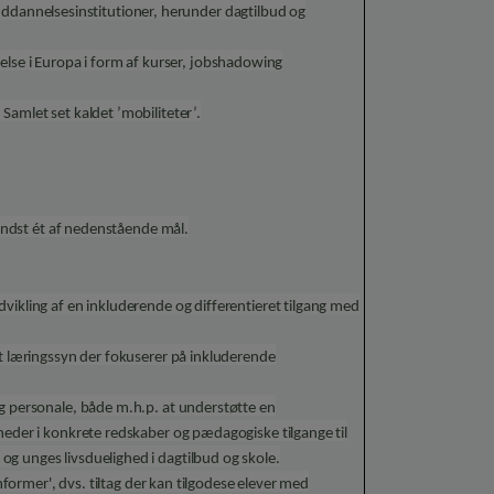
annelsesinstitutioner, herunder dagtilbud og
se i Europa i form af kurser, jobshadowing
Samlet set kaldet ’mobiliteter’.
 mindst ét af nedenstående mål.
vikling af en inkluderende og differentieret tilgang med
et læringssyn der fokuserer på inkluderende
og personale, både m.h.p. at understøtte en
heder i konkrete redskaber og pædagogiske tilgange til
g unges livsduelighed i dagtilbud og skole.
emformer', dvs. tiltag der kan tilgodese elever med