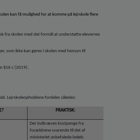
kolen kan få mulighed for at komme på lejrskole flere
æk fra skolen med det formål at understøtte elevernes
nger, som ikke kan gøres i skolen med hensyn til
ven §16 c (2019).
old. Lejrskoleopholdene fordeles således:
E?
PRAKTISK:
Der indkræves kostpenge fra
forældrene svarende til det af
ministeriet anbefalede beløb.