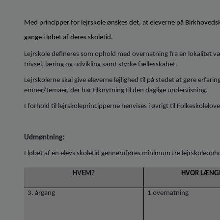
Med principper for lejrskole ønskes det, at eleverne på Birkhoveds
gange i løbet af deres skoletid.
Lejrskole defineres som ophold med overnatning fra en lokalitet v
trivsel, læring og udvikling samt styrke fællesskabet.
Lejrskolerne skal give eleverne lejlighed til på stedet at gøre erfari
emner/temaer, der har tilknytning til den daglige undervisning.
I forhold til lejrskoleprincipperne henvises i øvrigt til Folkeskolelo
Udmøntning:
I løbet af en elevs skoletid gennemføres minimum tre lejrskoleoph
HVEM?
HVOR LÆNG
3. årgang
1 overnatning