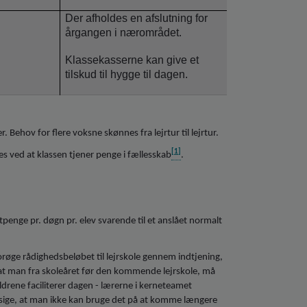
Der afholdes en afslutning for
årgangen i nærområdet.
Klassekasserne kan give et
tilskud til hygge til dagen.
Behov for flere voksne skønnes fra lejrtur til lejrtur.
[1]
res ved at klassen tjener penge i fællesskab
.
stpenge pr. døgn pr. elev svarende til et anslået normalt
orøge rådighedsbeløbet til lejrskole gennem indtjening,
 at man fra skoleåret før den kommende lejrskole, må
drene faciliterer dagen - lærerne i kerneteamet
vil sige, at man ikke kan bruge det på at komme længere