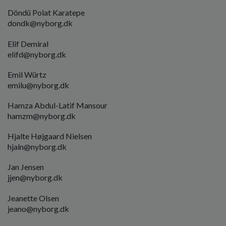
Döndü Polat Karatepe
dondk
@nyborg.dk
Elif Demiral
elifd@nyborg.dk
Emil Würtz
emilu@nyborg.dk
Hamza Abdul-Latif Mansour
hamzm
@nyborg.dk
Hjalte Højgaard Nielsen
hjaln@nyborg.dk
Jan Jensen
jjen@nyborg.dk
Jeanette Olsen
jeano
@nyborg.dk