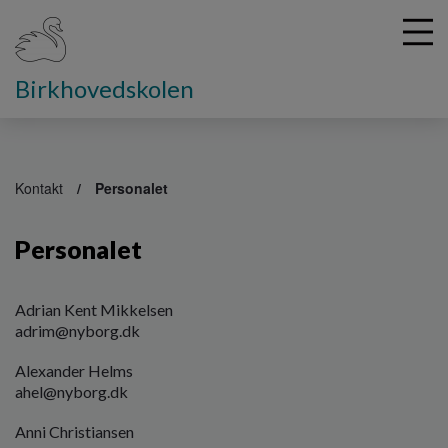
Birkhovedskolen
G
å
Kontakt
Personalet
t
i
Personalet
l
h
o
v
Adrian Kent Mikkelsen
e
adrim
@nyborg.dk
d
Alexander Helms
i
ahel@nyborg.dk
n
d
Anni Christiansen
h