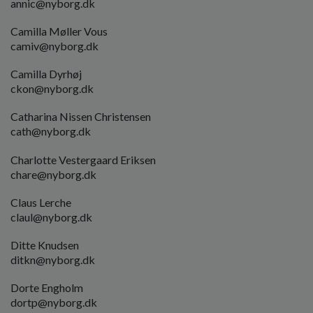
annic
@nyborg.dk
o
l
Camilla Møller Vous
d
camiv
@nyborg.dk
e
t
Camilla Dyrhøj
ckon@nyborg.dk
Catharina Nissen Christensen
cath
@nyborg.dk
Charlotte Vestergaard Eriksen
chare
@nyborg.dk
Claus Lerche
claul@nyborg.dk
Ditte Knudsen
ditkn@nyborg.dk
Dorte Engholm
dortp
@nyborg.dk