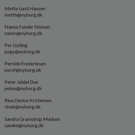
Mette Lund Hansen
metth@nyborg.dk
Nanna Funder Nielsen
nannn
@nyborg.dk
Per Gylling
pegy
@nyborg.dk
Pernille Frederiksen
pernf
@nyborg.dk
Peter Jeldal Due
peteu
@nyborg.dk
Rina Denise Kristensen
rinak
@nyborg.dk
Sandra Gramstrup Madsen
sandm@nyborg.dk