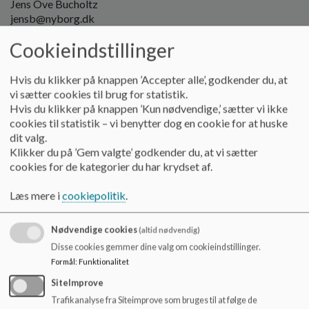
Jens Ove Bucholtz
jensb
@nyborg.dk
Cookieindstillinger
Katrine Kristensen
kakri
@nyborg.dk
Hvis du klikker på knappen ’Accepter alle’, godkender du, at
Kenneth Dalhoff Jensen
vi sætter cookies til brug for statistik.
kenje@nyborg.dk
Hvis du klikker på knappen ’Kun nødvendige,’ sætter vi ikke
cookies til statistik – vi benytter dog en cookie for at huske
Laila Pontoppidan
dit valg.
lailb
@nyborg.dk
Klikker du på ’Gem valgte’ godkender du, at vi sætter
cookies for de kategorier du har krydset af.
Lars Busk Svendsen
lbs@
nyborg.dk
Læs mere i
cookiepolitik
.
Lene Hansen (afd. 2)
leha
@nyborg.dk
Nødvendige cookies
(altid nødvendig)
Disse cookies gemmer dine valg om cookieindstillinger.
Lene Hansen (modtageklasse)
Formål
:
Funktionalitet
lenehs@nyborg.dk
SiteImprove
Lene Lauritzen
Trafikanalyse fra Siteimprove som bruges til at følge de