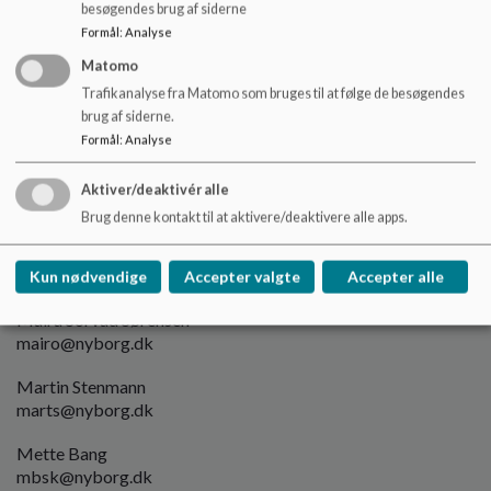
lenel
@nyborg.dk
besøgendes brug af siderne
Formål
:
Analyse
Line Henny Nielsen
Matomo
linen
@nyborg.dk
Trafikanalyse fra Matomo som bruges til at følge de besøgendes
Lise Løgstrup Johanson
brug af siderne.
lisejo
@nyborg.dk
Formål
:
Analyse
Lise Nøhr
Aktiver/deaktivér alle
ingeo@nyborg.dk
Brug denne kontakt til at aktivere/deaktivere alle apps.
Lone Loft Skals
lonek@nyborg.dk
Kun nødvendige
Accepter valgte
Accepter alle
Maira Sorvad Sørensen
mairo@nyborg.dk
Martin Stenmann
marts
@nyborg.dk
Mette Bang
mbsk@nyborg.dk