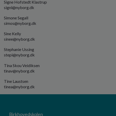
Signe Hofstedt Klastrup
signl@nyborg.dk
Simone Segall
simos@nyborg.dk
Sine Kelly
sinee@nyborg.dk
Stephanie Ussing
stepi@nyborg.dk
Tina Skou Veidiksen
tinav
@nyborg.dk
Tine Laustsen
tinea@nyborg.dk
Birkhovedskolen