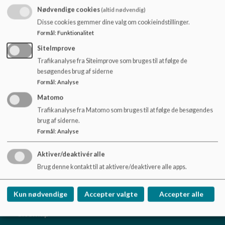
Skolens værdier:
o
Nødvendige cookies
(altid nødvendig)
l
Fællesskab (inklusion)
Disse cookies gemmer dine valg om cookieindstillinger.
d
Samarbejde
Formål
:
Funktionalitet
e
Positiv selvopfattelse
t
SiteImprove
Ansvarlighed
Trafikanalyse fra Siteimprove som bruges til at følge de
Anerkendelse
besøgendes brug af siderne
Faglighed
Formål
:
Analyse
Matomo
Trafikanalyse fra Matomo som bruges til at følge de besøgendes
brug af siderne.
Birkhovedskolen
Formål
:
Analyse
Svanedamsgade 2
Aktiver/deaktivér alle
birkhovedskolen@nyborg.dk
Brug denne kontakt til at aktivere/deaktivere alle apps.
+45 63337021
EAN NR.
5798007020552
Kun nødvendige
Accepter valgte
Accepter alle
Tilgængelighedserklæring
Sitemap