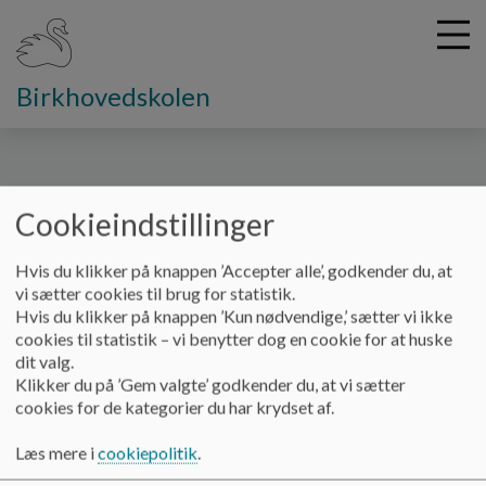
Birkhovedskolen
G
å
Vores skole
Skolens Værdisæt
Cookieindstillinger
t
i
Skolens værdisæt
l
Hvis du klikker på knappen ’Accepter alle’, godkender du, at
h
vi sætter cookies til brug for statistik.
o
Hvis du klikker på knappen ’Kun nødvendige,’ sætter vi ikke
v
Vores værdisæt er besluttet af det samlede personale og
cookies til statistik – vi benytter dog en cookie for at huske
e
Skolebestyrelse.
dit valg.
d
Klikker du på ’Gem valgte’ godkender du, at vi sætter
Værdisættet skal fremme skolens mission og vision, og alle
i
cookies for de kategorier du har krydset af.
skolens medarbejdere, elever og forældre er forpligtiget til
n
arbejde ud fra dette værdisæt.
d
Læs mere i
cookiepolitik
.
h